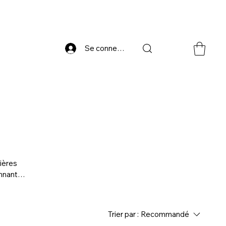
Se connecter
ières
onnant
Trier par :
Recommandé