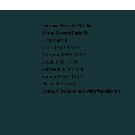
Jordane Somville Studio
60 rue Hermel Paris 18
Lundi Fermé
Mardi 10:30–19:30
Mercredi 10:30–19:30
Jeudi 10:30–19:30
Vendredi 10:30–19:30
Samedi 10:30–19:30
Dimanche Fermé
Contact :
jordane.somville@gmail.com