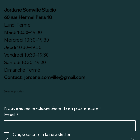
Jordane Somville Studio
60 rue Hermel Paris 18
Lundi Fermé
Mardi 10:30–19:30
Mercredi 10:30–19:30
Jeudi 10:30–19:30
Vendredi 10:30–19:30
Samedi 10:30–19:30
Dimanche Fermé
Contact :
jordane.somville@gmail.com
Soyez les premiers
Nouveautés, exclusivités et bien plus encore ! 
Email
*
Oui, souscrire à la newsletter