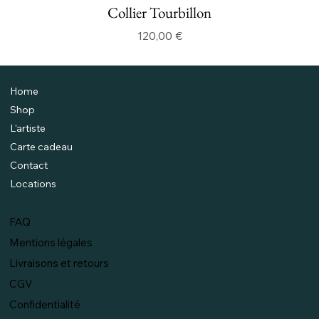
Collier Tourbillon
Prix
120,00 €
Home
Shop
L'artiste
Carte cadeau
Contact
Locations
FAQ
Mentions légales
Livraisons et retours
CGV
Confidentialité