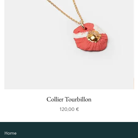
Collier Tourbillon
Prix
120,00 €
Home