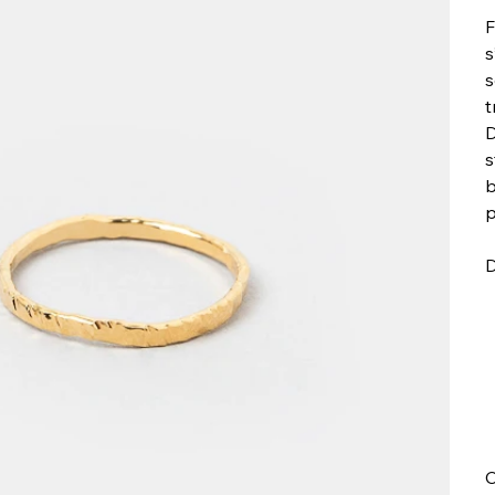
F
s
s
t
D
s
b
p
D
C