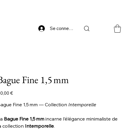
Se connecter
Bague Fine 1,5 mm
ix
0,00 €
ague Fine 1,5 mm — Collection
Intemporelle
La
Bague Fine 1,5 mm
incarne l’élégance minimaliste de
a collection
Intemporelle
.