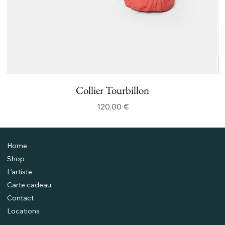
Collier Tourbillon
Prix
120,00 €
Home
Shop
L'artiste
Carte cadeau
Contact
Locations