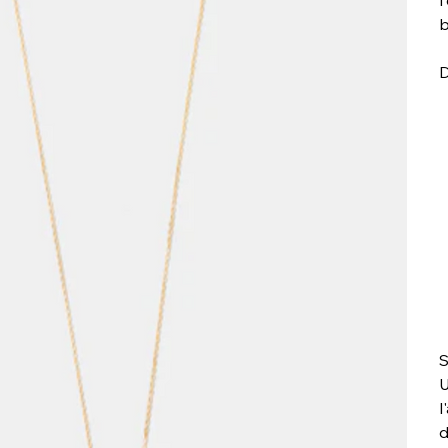
l
b
D
S
U
l
d