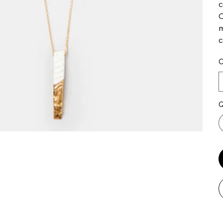
c
C
m
c
C
Q